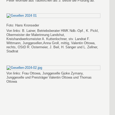
Peter Wörndle aus Taufkirchen als 3. Beste die Prüfung ab.
Foto: Hans Kronseder
Von links: B. Lainer, Betriebsberater HWK Ndb.-Opf., K. Pickl,
Obermeister der Malerinnung Landshut,
Kreishandwerksmeister A. Kuttenlochner, stv. Landrat F.
Wittmann, Junggesellen,Anna Groll, mittig, Valentin Ottowa,
rechts, OStD R. Ostermeier, J. Beil, H. Sänger und L. Zellner,
Stadtrat
Von links: Frau Ottowa, Junggeselle Gjoke Zymany,
Junggeselle und Preisträger Valentin Ottowa und Thomas
Ottowa