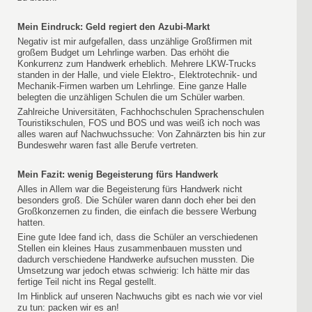
Mein Eindruck: Geld regiert den Azubi-Markt
Negativ ist mir aufgefallen, dass unzählige Großfirmen mit
großem Budget um Lehrlinge warben. Das erhöht die
Konkurrenz zum Handwerk erheblich. Mehrere LKW-Trucks
standen in der Halle, und viele Elektro-, Elektrotechnik- und
Mechanik-Firmen warben um Lehrlinge. Eine ganze Halle
belegten die unzähligen Schulen die um Schüler warben.
Zahlreiche Universitäten, Fachhochschulen Sprachenschulen
Touristikschulen, FOS und BOS und was weiß ich noch was
alles waren auf Nachwuchssuche: Von Zahnärzten bis hin zur
Bundeswehr waren fast alle Berufe vertreten.
Mein Fazit: wenig Begeisterung fürs Handwerk
Alles in Allem war die Begeisterung fürs Handwerk nicht
besonders groß. Die Schüler waren dann doch eher bei den
Großkonzernen zu finden, die einfach die bessere Werbung
hatten.
Eine gute Idee fand ich, dass die Schüler an verschiedenen
Stellen ein kleines Haus zusammenbauen mussten und
dadurch verschiedene Handwerke aufsuchen mussten. Die
Umsetzung war jedoch etwas schwierig: Ich hätte mir das
fertige Teil nicht ins Regal gestellt.
Im Hinblick auf unseren Nachwuchs gibt es nach wie vor viel
zu tun: packen wir es an!