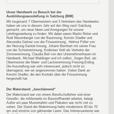
Unser Handwerk zu Besuch bei der
Ausbildungsausstellung in Salzburg (BIM)
Mit insgesamt 7 Obermeistern und 3 Vertretern des Handwerks
haben wir uns in diesem Jahr auf den Weg nach Salzburg
gemacht, um neue Ideen und Anregungen für unsere
Lehrlingswerbung zu finden. Mit dabei waren Martin Reiter und
Rudi Waxenberger von der Bauinnung, Kerstin Stadler und
Alexandra Geitner von der Friseurinnung, Helmut Priller von
der Heizung-Sanitär-Innung, Johann Bernhart mit seiner Frau
von der Schreinerinnung, Korbinian Veitl als Vertreter der
Zimmererinnung, Claudia Beil von den Unternehmerfrauen im
Handwerk, Michael Waldinger und ich selbst, Jürgen Beil, als
Obermeister der Maler- und Lackiererinnung Freising-Erding.
Die Ausstellung war sehr interessant, jedoch nicht so
überragend, wie wir angenommen hatten. Vielen Dank an
Kerstin Stadler, die den Kontakt über die Friseurinnung
hergestellt hat.
Der Malerstand: „beschämend“
Der Malerstand war von einem Berufschullehrer und einer
Gesellin, die mittlerweile im Baustoffhandel arbeitet, belegt.
Außer ein paar Mustertafeln und Plakaten war nicht viel zu
sehen. Der Stand der Malerinnung hatte mindestens 60 bis 70
qm und strotzte von gähnender Leere. Das Interessanteste war