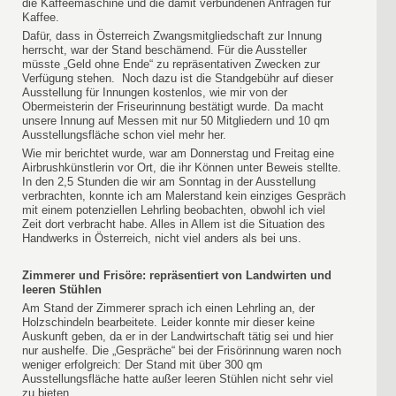
die Kaffeemaschine und die damit verbundenen Anfragen für
Kaffee.
Dafür, dass in Österreich Zwangsmitgliedschaft zur Innung
herrscht, war der Stand beschämend. Für die Aussteller
müsste „Geld ohne Ende“ zu repräsentativen Zwecken zur
Verfügung stehen. Noch dazu ist die Standgebühr auf dieser
Ausstellung für Innungen kostenlos, wie mir von der
Obermeisterin der Friseurinnung bestätigt wurde. Da macht
unsere Innung auf Messen mit nur 50 Mitgliedern und 10 qm
Ausstellungsfläche schon viel mehr her.
Wie mir berichtet wurde, war am Donnerstag und Freitag eine
Airbrushkünstlerin vor Ort, die ihr Können unter Beweis stellte.
In den 2,5 Stunden die wir am Sonntag in der Ausstellung
verbrachten, konnte ich am Malerstand kein einziges Gespräch
mit einem potenziellen Lehrling beobachten, obwohl ich viel
Zeit dort verbracht habe. Alles in Allem ist die Situation des
Handwerks in Österreich, nicht viel anders als bei uns.
Zimmerer und Frisöre: repräsentiert von Landwirten und
leeren Stühlen
Am Stand der Zimmerer sprach ich einen Lehrling an, der
Holzschindeln bearbeitete. Leider konnte mir dieser keine
Auskunft geben, da er in der Landwirtschaft tätig sei und hier
nur aushelfe. Die „Gespräche“ bei der Frisörinnung waren noch
weniger erfolgreich: Der Stand mit über 300 qm
Ausstellungsfläche hatte außer leeren Stühlen nicht sehr viel
zu bieten.