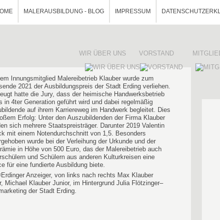
OME
MALERAUSBILDUNG - BLOG
IMPRESSUM
DATENSCHUTZERK
WIR ÜBER UNS
VORSTAND
MITGLI
em Innungsmitglied Malereibetrieb Klauber wurde zum
sende 2021 der Ausbildungspreis der Stadt Erding verliehen.
eugt hatte die Jury, dass der heimische Handwerksbetrieb
ts in 4ter Generation geführt wird und dabei regelmäßig
bildende auf ihrem Karriereweg im Handwerk begleitet. Dies
roßem Erfolg: Unter den Auszubildenden der Firma Klauber
den sich mehrere Staatspreisträger. Darunter 2019 Valentin
ck mit einem Notendurchschnitt von 1,5. Besonders
rgehoben wurde bei der Verleihung der Urkunde und der
rämie in Höhe von 500 Euro, das der Malereibetrieb auch
rschülern und Schülern aus anderen Kulturkreisen eine
e für eine fundierte Ausbildung biete.
©Erdinger Anzeiger, von links nach rechts Max Klauber
r, Michael Klauber Junior, im Hintergrund Julia Flötzinger–
marketing der Stadt Erding.