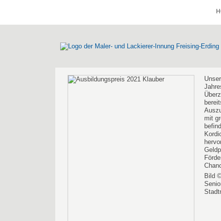
H
Unser
Jahre
Überz
berei
Auszu
mit g
befin
Kordi
hervo
Geldp
Förde
Chanc
Bild 
Senio
Stadt