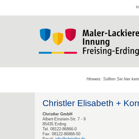
H
Hinweis: Sollten Sie hier ke
Christler Elisabeth + Ko
Christler GmbH
Albert-Einstein-Str. 7 - 9
85435 Erding
Tel. 08122-86866-0
Fax: 08122-86866-50
Email:
info@christler.de